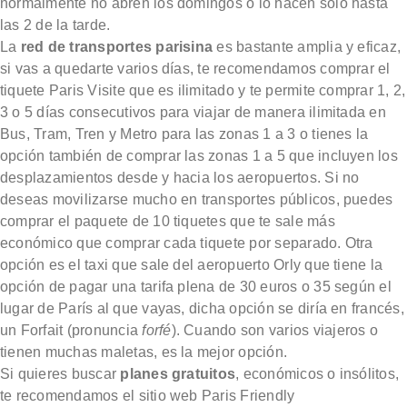
normalmente no abren los domingos o lo hacen sólo hasta
las 2 de la tarde.
La
red de transportes parisina
es bastante amplia y eficaz,
si vas a quedarte varios días, te recomendamos comprar el
tiquete Paris Visite que es ilimitado y te permite comprar 1, 2,
3 o 5 días consecutivos para viajar de manera ilimitada en
Bus, Tram, Tren y Metro para las zonas 1 a 3 o tienes la
opción también de comprar las zonas 1 a 5 que incluyen los
desplazamientos desde y hacia los aeropuertos. Si no
deseas movilizarse mucho en transportes públicos, puedes
comprar el paquete de 10 tiquetes que te sale más
económico que comprar cada tiquete por separado. Otra
opción es el taxi que sale del aeropuerto Orly que tiene la
opción de pagar una tarifa plena de 30 euros o 35 según el
lugar de París al que vayas, dicha opción se diría en francés,
un Forfait (pronuncia
forfé
). Cuando son varios viajeros o
tienen muchas maletas, es la mejor opción.
Si quieres buscar
planes gratuitos
, económicos o insólitos,
te recomendamos el sitio web Paris Friendly