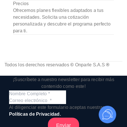
Precios
Ofrecemos planes flexibles adaptados a tus
necesidades. Solicita una cotización
personalizada y descubre el programa perfecto
para ti.
Todos los derechos reservados
©
Onparle S.A.S
®
Toggle
Sliding
¡Suscríbete a nuestro newsletter para recibir más
Bar
contenido como este!
Area
Al diligenciar este formulario aceptas nuestras
Políticas de Privacidad.
Enviar