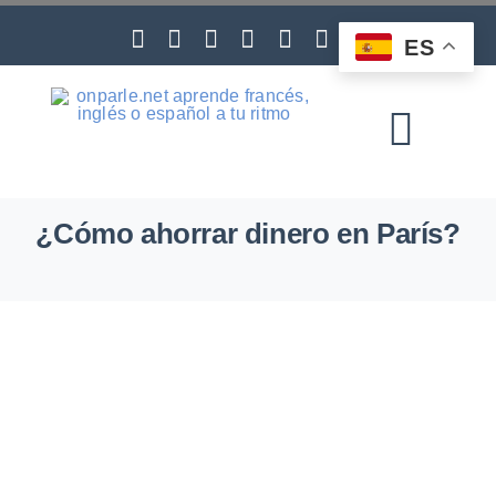
Skip
to
ES
content
Toggl
Navig
¿Cómo ahorrar dinero en París?