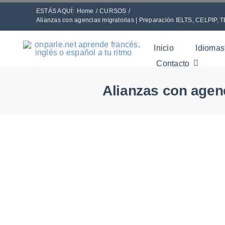
Skip
ESTÁS AQUÍ:
Home
CURSOS
to
Alianzas con agencias migratorias | Preparación IELTS, CELPIP, 
content
Inicio
Idiomas
Contacto
Alianzas con agen