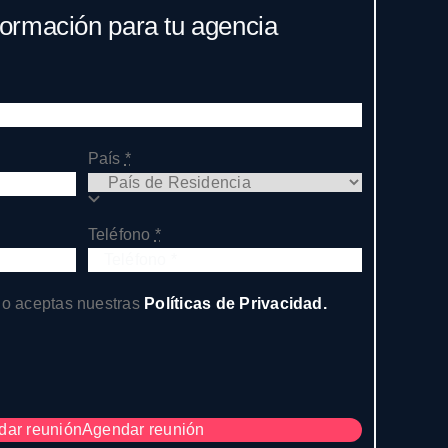
nformación para tu agencia
País
*
Teléfono
*
rio aceptas nuestras
Políticas de Privacidad.
dar reunión
Agendar reunión