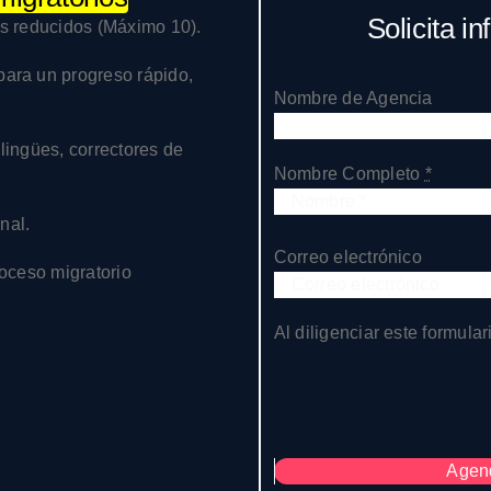
Solicita i
s reducidos (Máximo 10).
ara un progreso rápido,
Nombre de Agencia
lingües, correctores de
Nombre Completo
*
nal.
Correo electrónico
oceso migratorio
Al diligenciar este formula
Agen