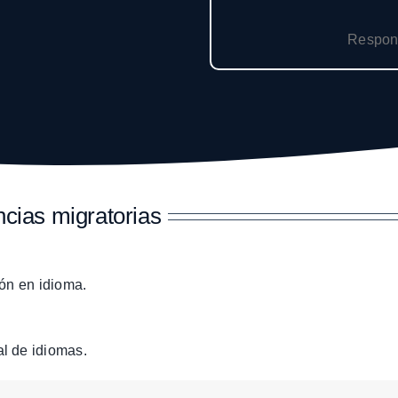
Respon
cias migratorias
ión en idioma.
l de idiomas.