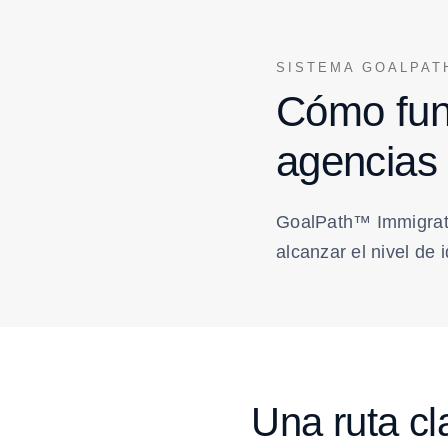
SISTEMA GOALPA
Cómo fun
agencias 
GoalPath™ Immigrati
alcanzar el nivel de
Una ruta cl