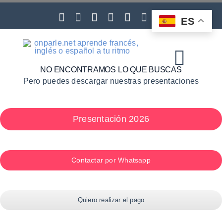
Skip
to
ES
content
Toggl
NO ENCONTRAMOS LO QUE BUSCAS
Pero puedes descargar nuestras presentaciones
Navig
Presentación 2026
Contactar por Whatsapp
Quiero realizar el pago