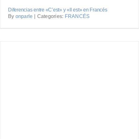
Diferencias entre «C’est» y «Il est» en Francés
By
onparle
|
Categories:
FRANCÉS
Uso de los Connecteurs Logiques
en Francés