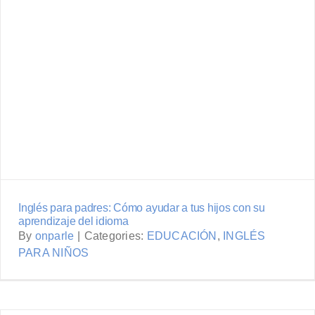
Inglés para padres: Cómo ayudar
a tus hijos con su aprendizaje del
idioma
Inglés para padres: Cómo ayudar a tus hijos con su
aprendizaje del idioma
By
onparle
|
Categories:
EDUCACIÓN
,
INGLÉS
PARA NIÑOS