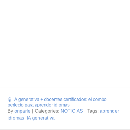
🤖 IA generativa + docentes
certificados: el combo perfecto
para aprender idiomas
🤖 IA generativa + docentes certificados: el combo
perfecto para aprender idiomas
By
onparle
|
Categories:
NOTICIAS
|
Tags:
aprender
idiomas
,
IA generativa