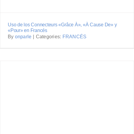
Uso de los Connecteurs «Grâce À», «À Cause De» y
«Pour» en Francés
By
onparle
|
Categories:
FRANCÉS
Uso de los Artículos Contractos