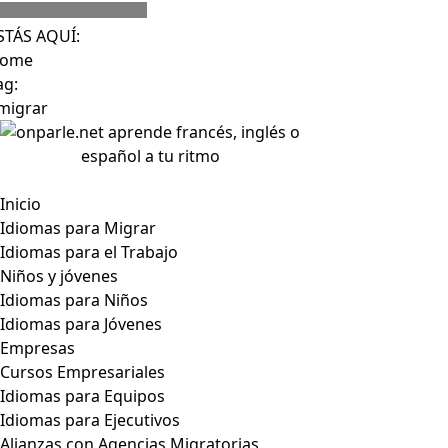
Skip
to
STÁS AQUÍ:
content
ome
ag:
migrar
Toggle
Inicio
Navigation
Idiomas para Migrar
Idiomas para el Trabajo
Niños y jóvenes
Idiomas para Niños
Idiomas para Jóvenes
Empresas
Cursos Empresariales
Idiomas para Equipos
Idiomas para Ejecutivos
Alianzas con Agencias Migratorias