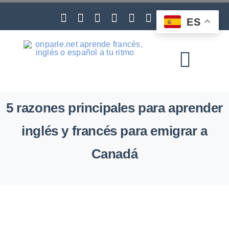
Skip
to
ES
content
Toggl
Navig
5 razones principales para aprender
inglés y francés para emigrar a
Canadá