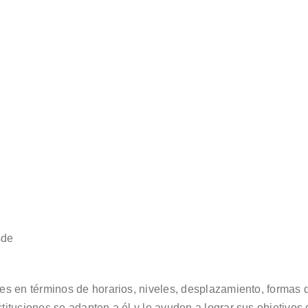
sde
ales en términos de horarios, niveles, desplazamiento, formas
stituciones se adapten a él y le ayuden a lograr sus objetivos