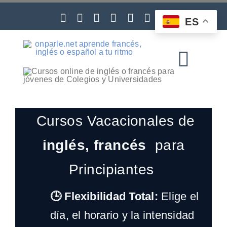
Skip
to
ES
content
Toggl
Navig
Cursos Vacacionales de
inglés, francés
para
Principiantes
🕒 Flexibilidad Total:
Elige el
día, el horario y la intensidad