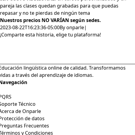
pareja las clases quedan grabadas para que puedas
repasar y no te pierdas de ningún tema
Nuestros precios NO VARÍAN según sedes.
2023-08-22T16:23:36-05:00
By
onparle
|
¡Comparte esta historia, elige tu plataforma!
Facebook
X
LinkedIn
WhatsApp
Email
Educación lingüística online de calidad. Transformamos
vidas a través del aprendizaje de idiomas.
Navegación
Toggle
PQRS
Navigation
Soporte Técnico
Acerca de Onparle
Protección de datos
Preguntas Frecuentes
Términos y Condiciones