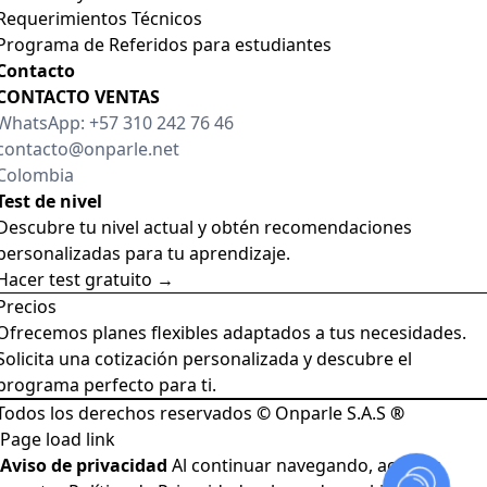
Requerimientos Técnicos
Programa de Referidos para estudiantes
Contacto
CONTACTO VENTAS
WhatsApp: +57 310 242 76 46
contacto@onparle.net
Colombia
Test de nivel
Descubre tu nivel actual y obtén recomendaciones
personalizadas para tu aprendizaje.
Hacer test gratuito →
Precios
Ofrecemos planes flexibles adaptados a tus necesidades.
Solicita una cotización personalizada y descubre el
programa perfecto para ti.
Todos los derechos reservados
©
Onparle S.A.S
®
Toggle
Page load link
Sliding
Aviso de privacidad
Al continuar navegando, aceptas